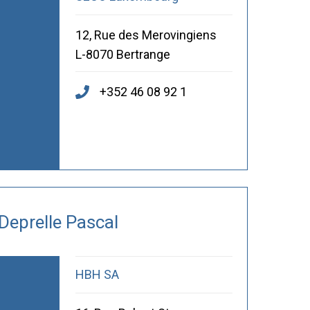
12, Rue des Merovingiens
L-8070 Bertrange
+352 46 08 92 1
Deprelle Pascal
HBH SA