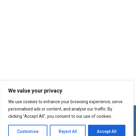
We value your privacy
We use cookies to enhance your browsing experience, serve
personalised ads or content, and analyse our traffic. By
clicking "Accept All", you consent to our use of cookies.
©2026 ACSSL | Web Design and Service made in Luxembourg
provided by
done.
Customise
Reject All
Accept All